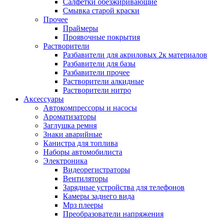
Салфетки обезжиривающие
Смывка старой краски
Прочее
Праймеры
Проявочные покрытия
Растворители
Разбавители для акриловых 2к материалов
Разбавители для базы
Разбавители прочее
Растворители алкидные
Растворители нитро
Аксессуары
Автокомпрессоры и насосы
Ароматизаторы
Заглушка ремня
Знаки аварийные
Канистра для топлива
Наборы автомобилиста
Электроника
Видеорегистраторы
Вентиляторы
Зарядные устройства для телефонов
Камеры заднего вида
Мрз плееры
Преобразователи напряжения