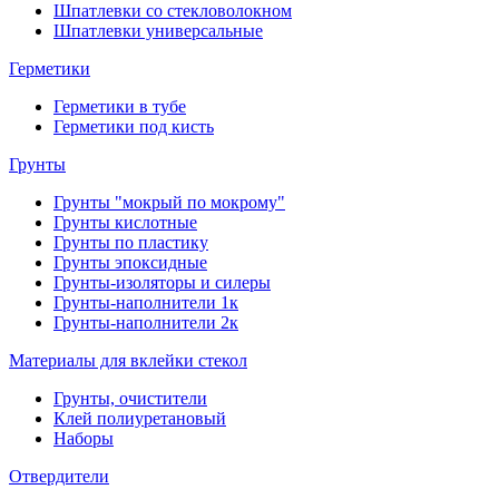
Шпатлевки со стекловолокном
Шпатлевки универсальные
Герметики
Герметики в тубе
Герметики под кисть
Грунты
Грунты "мокрый по мокрому"
Грунты кислотные
Грунты по пластику
Грунты эпоксидные
Грунты-изоляторы и силеры
Грунты-наполнители 1к
Грунты-наполнители 2к
Материалы для вклейки стекол
Грунты, очистители
Клей полиуретановый
Наборы
Отвердители