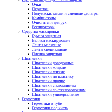
Очки
Перчатки
Полумаски, маски и сменные фильтры
Комбинезоны
Очистители для рук
Респираторы
Средства маскировки
Бумага защитная
Валики маскирующие
Ленты малярные
Ленты специальные
Пленка защитная
Шпатлевки
Шпатлевки доводочные
Шпатлевки жидкие
Шпатлевки мягкие
Шпатлевки по пластику
Шпатлевки прочие
Шпатлевки с алюминием
Шпатлевки со стекловолокном
Шпатлевки универсальные
Герметики
Герметики в тубе
Герметики под кисть