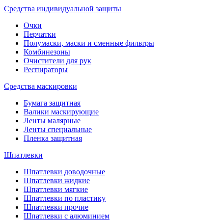
Средства индивидуальной защиты
Очки
Перчатки
Полумаски, маски и сменные фильтры
Комбинезоны
Очистители для рук
Респираторы
Средства маскировки
Бумага защитная
Валики маскирующие
Ленты малярные
Ленты специальные
Пленка защитная
Шпатлевки
Шпатлевки доводочные
Шпатлевки жидкие
Шпатлевки мягкие
Шпатлевки по пластику
Шпатлевки прочие
Шпатлевки с алюминием