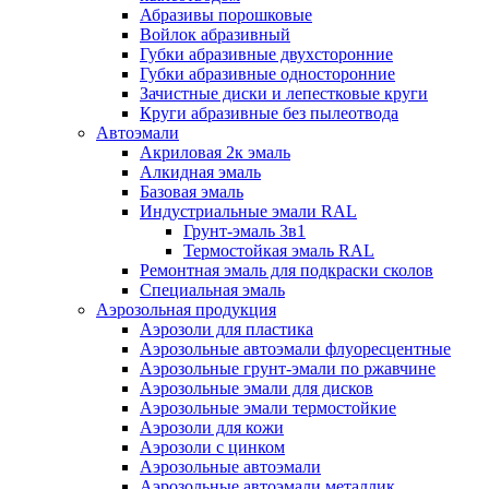
Абразивы порошковые
Войлок абразивный
Губки абразивные двухсторонние
Губки абразивные односторонние
Зачистные диски и лепестковые круги
Круги абразивные без пылеотвода
Автоэмали
Акриловая 2к эмаль
Алкидная эмаль
Базовая эмаль
Индустриальные эмали RAL
Грунт-эмаль 3в1
Термостойкая эмаль RAL
Ремонтная эмаль для подкраски сколов
Специальная эмаль
Аэрозольная продукция
Аэрозоли для пластика
Аэрозольные автоэмали флуоресцентные
Аэрозольные грунт-эмали по ржавчине
Аэрозольные эмали для дисков
Аэрозольные эмали термостойкие
Аэрозоли для кожи
Аэрозоли с цинком
Аэрозольные автоэмали
Аэрозольные автоэмали металлик