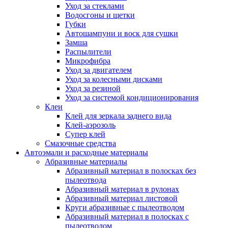
Уход за стеклами
Водосгоны и щетки
Губки
Автошампуни и воск для сушки
Замша
Распылители
Микрофибра
Уход за двигателем
Уход за колесными дисками
Уход за резиной
Уход за системой кондиционирования
Клеи
Клей для зеркала заднего вида
Клей-аэрозоль
Супер клей
Смазочные средства
Автоэмали и расходные материалы
Абразивные материалы
Абразивный материал в полосках без
пылеотвода
Абразивный материал в рулонах
Абразивный материал листовой
Круги абразивные с пылеотводом
Абразивный материал в полосках с
пылеотводом