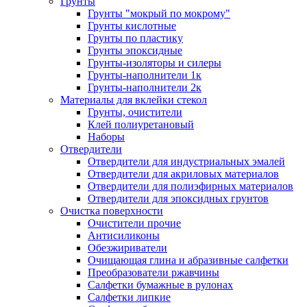
Грунты
Грунты "мокрый по мокрому"
Грунты кислотные
Грунты по пластику
Грунты эпоксидные
Грунты-изоляторы и силеры
Грунты-наполнители 1к
Грунты-наполнители 2к
Материалы для вклейки стекол
Грунты, очистители
Клей полиуретановый
Наборы
Отвердители
Отвердители для индустриальных эмалей
Отвердители для акриловых материалов
Отвердители для полиэфирных материалов
Отвердители для эпоксидных грунтов
Очистка поверхности
Очистители прочие
Антисиликоны
Обезжириватели
Очищающая глина и абразивные салфетки
Преобразователи ржавчины
Салфетки бумажные в рулонах
Салфетки липкие