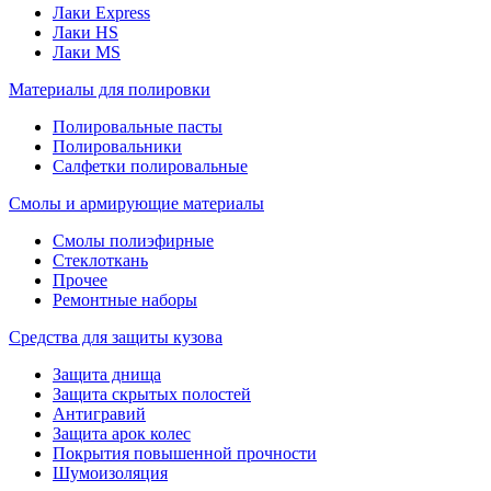
Лаки Express
Лаки HS
Лаки MS
Материалы для полировки
Полировальные пасты
Полировальники
Салфетки полировальные
Смолы и армирующие материалы
Смолы полиэфирные
Стеклоткань
Прочее
Ремонтные наборы
Средства для защиты кузова
Защита днища
Защита скрытых полостей
Антигравий
Защита арок колес
Покрытия повышенной прочности
Шумоизоляция