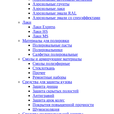
Аэрозольные грунты
Аэрозольные лаки
Аэрозольные эмали RAL
Аэрозольные эмали со спецэффектами
Лаки
Лаки Express
Лаки HS
Лаки MS
Материалы для полировки
Полировальные пасты
Полировальники
Салфетки полировальные
Смолы и армирующие материалы
Смолы полиэфирные
Стеклоткань
Прочее
Ремонтные наборы
Средства для защиты кузова
Защита днища
Защита скрытых полостей
Антигравий
Защита арок колес
Покрытия повышенной прочности
Шумоизоляция
Средства индивидуальной защиты