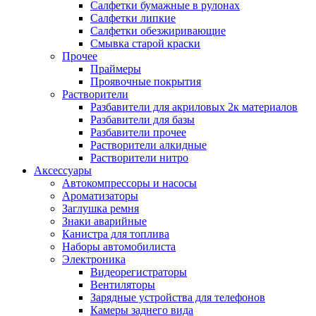
Салфетки бумажные в рулонах
Салфетки липкие
Салфетки обезжиривающие
Смывка старой краски
Прочее
Праймеры
Проявочные покрытия
Растворители
Разбавители для акриловых 2к материалов
Разбавители для базы
Разбавители прочее
Растворители алкидные
Растворители нитро
Аксессуары
Автокомпрессоры и насосы
Ароматизаторы
Заглушка ремня
Знаки аварийные
Канистра для топлива
Наборы автомобилиста
Электроника
Видеорегистраторы
Вентиляторы
Зарядные устройства для телефонов
Камеры заднего вида