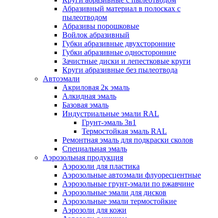
Абразивный материал в полосках с
пылеотводом
Абразивы порошковые
Войлок абразивный
Губки абразивные двухсторонние
Губки абразивные односторонние
Зачистные диски и лепестковые круги
Круги абразивные без пылеотвода
Автоэмали
Акриловая 2к эмаль
Алкидная эмаль
Базовая эмаль
Индустриальные эмали RAL
Грунт-эмаль 3в1
Термостойкая эмаль RAL
Ремонтная эмаль для подкраски сколов
Специальная эмаль
Аэрозольная продукция
Аэрозоли для пластика
Аэрозольные автоэмали флуоресцентные
Аэрозольные грунт-эмали по ржавчине
Аэрозольные эмали для дисков
Аэрозольные эмали термостойкие
Аэрозоли для кожи