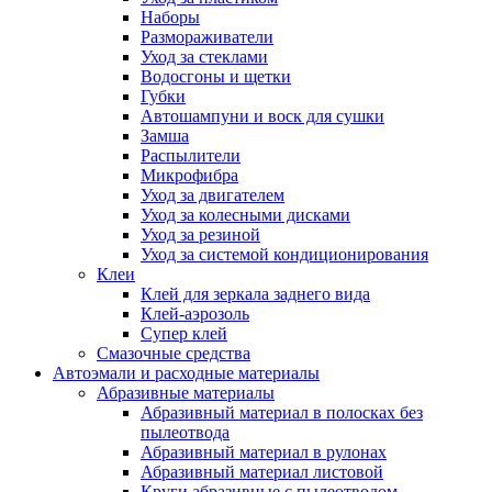
Наборы
Размораживатели
Уход за стеклами
Водосгоны и щетки
Губки
Автошампуни и воск для сушки
Замша
Распылители
Микрофибра
Уход за двигателем
Уход за колесными дисками
Уход за резиной
Уход за системой кондиционирования
Клеи
Клей для зеркала заднего вида
Клей-аэрозоль
Супер клей
Смазочные средства
Автоэмали и расходные материалы
Абразивные материалы
Абразивный материал в полосках без
пылеотвода
Абразивный материал в рулонах
Абразивный материал листовой
Круги абразивные с пылеотводом