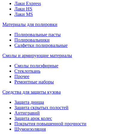
Лаки Express
Лаки HS
Лаки MS
Материалы для полировки
Полировальные пасты
Полировальники
Салфетки полировальные
Смолы и армирующие материалы
Смолы полиэфирные
Стеклоткань
Прочее
Ремонтные наборы
Средства для защиты кузова
Защита днища
Защита скрытых полостей
Антигравий
Защита арок колес
Покрытия повышенной прочности
Шумоизоляция