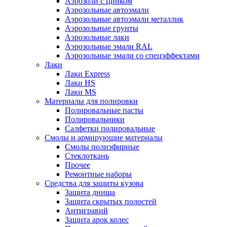
Аэрозоли с цинком
Аэрозольные автоэмали
Аэрозольные автоэмали металлик
Аэрозольные грунты
Аэрозольные лаки
Аэрозольные эмали RAL
Аэрозольные эмали со спецэффектами
Лаки
Лаки Express
Лаки HS
Лаки MS
Материалы для полировки
Полировальные пасты
Полировальники
Салфетки полировальные
Смолы и армирующие материалы
Смолы полиэфирные
Стеклоткань
Прочее
Ремонтные наборы
Средства для защиты кузова
Защита днища
Защита скрытых полостей
Антигравий
Защита арок колес