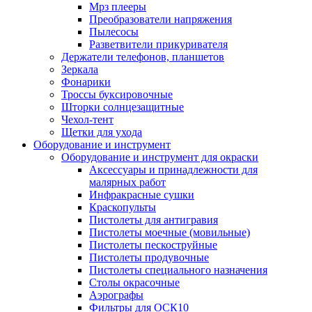
Мрз плееры
Преобразователи напряжения
Пылесосы
Разветвители прикуривателя
Держатели телефонов, планшетов
Зеркала
Фонарики
Троссы буксировочные
Шторки солнцезащитные
Чехол-тент
Щетки для ухода
Оборудование и инструмент
Оборудование и инструмент для окраски
Аксессуары и принадлежности для
малярных работ
Инфракрасные сушки
Краскопульты
Пистолеты для антигравия
Пистолеты моечные (мовильные)
Пистолеты пескоструйные
Пистолеты продувочные
Пистолеты специального назначения
Столы окрасочные
Аэрографы
Фильтры для ОСК10