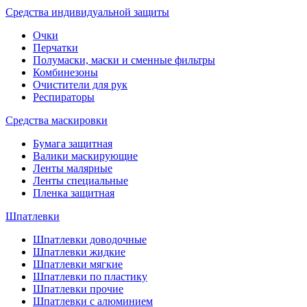
Средства индивидуальной защиты
Очки
Перчатки
Полумаски, маски и сменные фильтры
Комбинезоны
Очистители для рук
Респираторы
Средства маскировки
Бумага защитная
Валики маскирующие
Ленты малярные
Ленты специальные
Пленка защитная
Шпатлевки
Шпатлевки доводочные
Шпатлевки жидкие
Шпатлевки мягкие
Шпатлевки по пластику
Шпатлевки прочие
Шпатлевки с алюминием