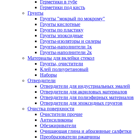
Герметики в тубе
Герметики под кисть
Грунты
Грунты "мокрый по мокрому"
Грунты кислотные
Грунты по пластику
Грунты эпоксидные
Грунты-изоляторы и силеры
Грунты-наполнители 1к
Грунты-наполнители 2к
Материалы для вклейки стекол
Грунты, очистители
Клей полиуретановый
Наборы
Отвердители
Отвердители для индустриальных эмалей
Отвердители для акриловых материалов
Отвердители для полиэфирных материалов
Отвердители для эпоксидных грунтов
Очистка поверхности
Очистители прочие
Антисиликоны
Обезжириватели
Очищающая глина и абразивные салфетки
Преобразователи ржавчины