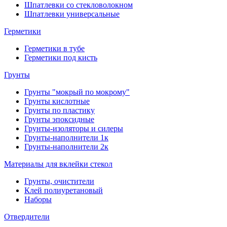
Шпатлевки со стекловолокном
Шпатлевки универсальные
Герметики
Герметики в тубе
Герметики под кисть
Грунты
Грунты "мокрый по мокрому"
Грунты кислотные
Грунты по пластику
Грунты эпоксидные
Грунты-изоляторы и силеры
Грунты-наполнители 1к
Грунты-наполнители 2к
Материалы для вклейки стекол
Грунты, очистители
Клей полиуретановый
Наборы
Отвердители