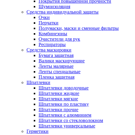
Покрытия повышенной прочности
Шумоизоляция
Средства индивидуальной защиты
Очки
Перчатки
Полумаски, маски и сменные фильтры
Комбинезоны
Очистители для рук
Респираторы
Средства маскировки
Бумага защитная
Валики маскирующие
Ленты малярные
Ленты специальные
Пленка защитная
Шпатлевки
Шпатлевки доводочные
Шпатлевки жидкие
Шпатлевки мягкие
Шпатлевки по пластику
Шпатлевки прочие
Шпатлевки с алюминием
Шпатлевки со стекловолокном
Шпатлевки универсальные
Герметики