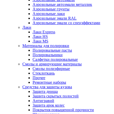
Аэрозольные автоэмали металлик
Аэрозольные грунты
Аэрозольные лаки
Аэрозольные эмали RAL
Аэрозольные эмали со спецэффектами
Лаки
Лаки Express
Лаки HS
Лаки MS
Материалы для полировки
Полировальные пасты
Полировальники
Салфетки полировальные
Смолы и армирующие материалы
Смолы полиэфирные
Стеклоткань
Прочее
Ремонтные наборы
Средства для защиты кузова
Защита днища
Защита скрытых полостей
Антигравий
Защита арок колес
Покрытия повышенной прочности