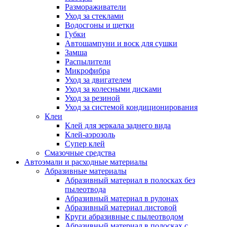
Размораживатели
Уход за стеклами
Водосгоны и щетки
Губки
Автошампуни и воск для сушки
Замша
Распылители
Микрофибра
Уход за двигателем
Уход за колесными дисками
Уход за резиной
Уход за системой кондиционирования
Клеи
Клей для зеркала заднего вида
Клей-аэрозоль
Супер клей
Смазочные средства
Автоэмали и расходные материалы
Абразивные материалы
Абразивный материал в полосках без
пылеотвода
Абразивный материал в рулонах
Абразивный материал листовой
Круги абразивные с пылеотводом
Абразивный материал в полосках с