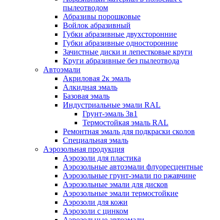
пылеотводом
Абразивы порошковые
Войлок абразивный
Губки абразивные двухсторонние
Губки абразивные односторонние
Зачистные диски и лепестковые круги
Круги абразивные без пылеотвода
Автоэмали
Акриловая 2к эмаль
Алкидная эмаль
Базовая эмаль
Индустриальные эмали RAL
Грунт-эмаль 3в1
Термостойкая эмаль RAL
Ремонтная эмаль для подкраски сколов
Специальная эмаль
Аэрозольная продукция
Аэрозоли для пластика
Аэрозольные автоэмали флуоресцентные
Аэрозольные грунт-эмали по ржавчине
Аэрозольные эмали для дисков
Аэрозольные эмали термостойкие
Аэрозоли для кожи
Аэрозоли с цинком
Аэрозольные автоэмали