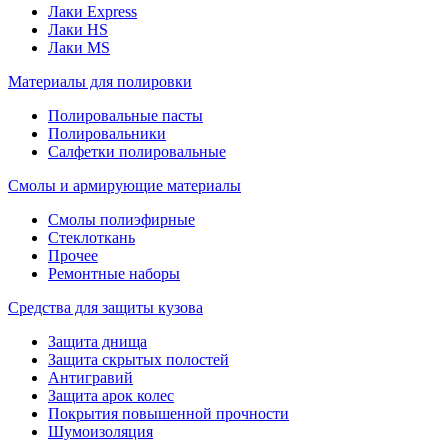
Лаки Express
Лаки HS
Лаки MS
Материалы для полировки
Полировальные пасты
Полировальники
Салфетки полировальные
Смолы и армирующие материалы
Смолы полиэфирные
Стеклоткань
Прочее
Ремонтные наборы
Средства для защиты кузова
Защита днища
Защита скрытых полостей
Антигравий
Защита арок колес
Покрытия повышенной прочности
Шумоизоляция