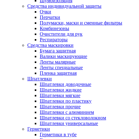
Шумоизоляция
Средства индивидуальной защиты
Очки
Перчатки
Полумаски, маски и сменные фильтры
Комбинезоны
Очистители для рук
Респираторы
Средства маскировки
Бумага защитная
Валики маскирующие
Ленты малярные
Ленты специальные
Пленка защитная
Шпатлевки
Шпатлевки доводочные
Шпатлевки жидкие
Шпатлевки мягкие
Шпатлевки по пластику
Шпатлевки прочие
Шпатлевки с алюминием
Шпатлевки со стекловолокном
Шпатлевки универсальные
Герметики
Герметики в тубе