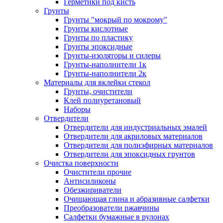
Герметики под кисть
Грунты
Грунты "мокрый по мокрому"
Грунты кислотные
Грунты по пластику
Грунты эпоксидные
Грунты-изоляторы и силеры
Грунты-наполнители 1к
Грунты-наполнители 2к
Материалы для вклейки стекол
Грунты, очистители
Клей полиуретановый
Наборы
Отвердители
Отвердители для индустриальных эмалей
Отвердители для акриловых материалов
Отвердители для полиэфирных материалов
Отвердители для эпоксидных грунтов
Очистка поверхности
Очистители прочие
Антисиликоны
Обезжириватели
Очищающая глина и абразивные салфетки
Преобразователи ржавчины
Салфетки бумажные в рулонах