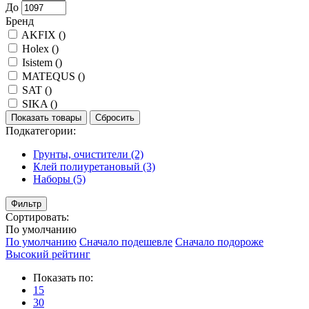
До
Бренд
AKFIX (
)
Holex (
)
Isistem (
)
MATEQUS (
)
SAT (
)
SIKA (
)
Показать товары
Сбросить
Подкатегории:
Грунты, очистители
(2)
Клей полиуретановый
(3)
Наборы
(5)
Фильтр
Сортировать:
По умолчанию
По умолчанию
Сначало подешевле
Сначало подороже
Высокий рейтинг
Показать по:
15
30