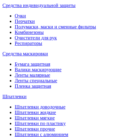
Средства индивидуальной защиты
Очки
Перчатки
Полумаски, маски и сменные фильтры
Комбинезоны
Очистители для рук
Респираторы
Средства маскировки
Бумага защитная
Валики маскирующие
Ленты малярные
Ленты специальные
Пленка защитная
Шпатлевки
Шпатлевки доводочные
Шпатлевки жидкие
Шпатлевки мягкие
Шпатлевки по пластику
Шпатлевки прочие
Шпатлевки с алюминием