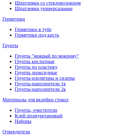
Шпатлевки со стекловолокном
Шпатлевки универсальные
Герметики
Герметики в тубе
Герметики под кисть
Грунты
Грунты "мокрый по мокрому"
Грунты кислотные
Грунты по пластику
Грунты эпоксидные
Грунты-изоляторы и силеры
Грунты-наполнители 1к
Грунты-наполнители 2к
Материалы для вклейки стекол
Грунты, очистители
Клей полиуретановый
Наборы
Отвердители