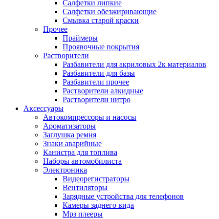
Салфетки липкие
Салфетки обезжиривающие
Смывка старой краски
Прочее
Праймеры
Проявочные покрытия
Растворители
Разбавители для акриловых 2к материалов
Разбавители для базы
Разбавители прочее
Растворители алкидные
Растворители нитро
Аксессуары
Автокомпрессоры и насосы
Ароматизаторы
Заглушка ремня
Знаки аварийные
Канистра для топлива
Наборы автомобилиста
Электроника
Видеорегистраторы
Вентиляторы
Зарядные устройства для телефонов
Камеры заднего вида
Мрз плееры