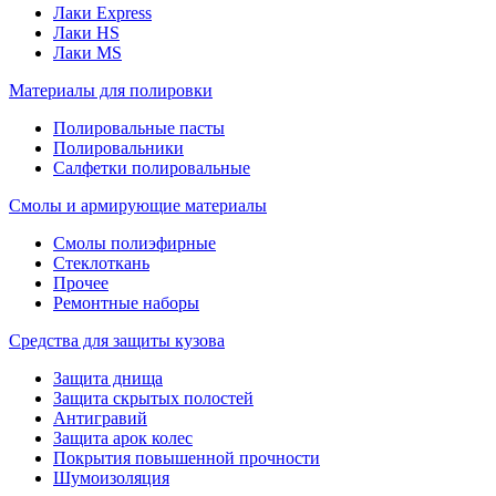
Лаки Express
Лаки HS
Лаки MS
Материалы для полировки
Полировальные пасты
Полировальники
Салфетки полировальные
Смолы и армирующие материалы
Смолы полиэфирные
Стеклоткань
Прочее
Ремонтные наборы
Средства для защиты кузова
Защита днища
Защита скрытых полостей
Антигравий
Защита арок колес
Покрытия повышенной прочности
Шумоизоляция