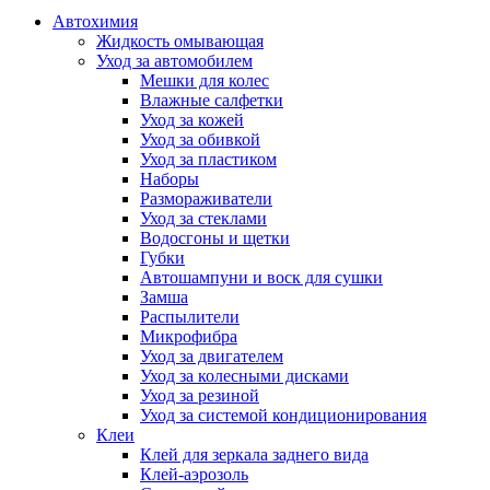
Автохимия
Жидкость омывающая
Уход за автомобилем
Мешки для колес
Влажные салфетки
Уход за кожей
Уход за обивкой
Уход за пластиком
Наборы
Размораживатели
Уход за стеклами
Водосгоны и щетки
Губки
Автошампуни и воск для сушки
Замша
Распылители
Микрофибра
Уход за двигателем
Уход за колесными дисками
Уход за резиной
Уход за системой кондиционирования
Клеи
Клей для зеркала заднего вида
Клей-аэрозоль