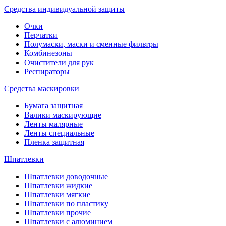
Средства индивидуальной защиты
Очки
Перчатки
Полумаски, маски и сменные фильтры
Комбинезоны
Очистители для рук
Респираторы
Средства маскировки
Бумага защитная
Валики маскирующие
Ленты малярные
Ленты специальные
Пленка защитная
Шпатлевки
Шпатлевки доводочные
Шпатлевки жидкие
Шпатлевки мягкие
Шпатлевки по пластику
Шпатлевки прочие
Шпатлевки с алюминием