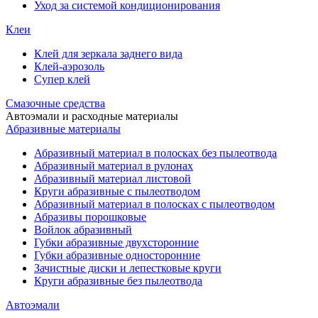
Уход за системой кондиционирования
Клеи
Клей для зеркала заднего вида
Клей-аэрозоль
Супер клей
Смазочные средства
Автоэмали и расходные материалы
Абразивные материалы
Абразивный материал в полосках без пылеотвода
Абразивный материал в рулонах
Абразивный материал листовой
Круги абразивные с пылеотводом
Абразивный материал в полосках с пылеотводом
Абразивы порошковые
Войлок абразивный
Губки абразивные двухсторонние
Губки абразивные односторонние
Зачистные диски и лепестковые круги
Круги абразивные без пылеотвода
Автоэмали