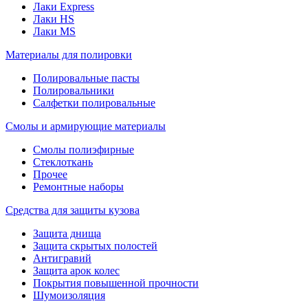
Лаки Express
Лаки HS
Лаки MS
Материалы для полировки
Полировальные пасты
Полировальники
Салфетки полировальные
Смолы и армирующие материалы
Смолы полиэфирные
Стеклоткань
Прочее
Ремонтные наборы
Средства для защиты кузова
Защита днища
Защита скрытых полостей
Антигравий
Защита арок колес
Покрытия повышенной прочности
Шумоизоляция