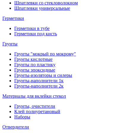
Шпатлевки со стекловолокном
Шпатлевки универсальные
Герметики
Герметики в тубе
Герметики под кисть
Грунты
Грунты "мокрый по мокрому"
Грунты кислотные
Грунты по пластику
Грунты эпоксидные
Грунты-изоляторы и силеры
Грунты-наполнители 1к
Грунты-наполнители 2к
Материалы для вклейки стекол
Грунты, очистители
Клей полиуретановый
Наборы
Отвердители