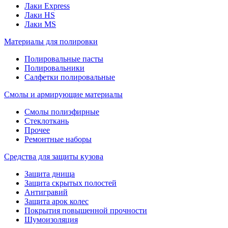
Лаки Express
Лаки HS
Лаки MS
Материалы для полировки
Полировальные пасты
Полировальники
Салфетки полировальные
Смолы и армирующие материалы
Смолы полиэфирные
Стеклоткань
Прочее
Ремонтные наборы
Средства для защиты кузова
Защита днища
Защита скрытых полостей
Антигравий
Защита арок колес
Покрытия повышенной прочности
Шумоизоляция