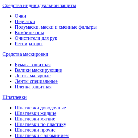
Средства индивидуальной защиты
Очки
Перчатки
Полумаски, маски и сменные фильтры
Комбинезоны
Очистители для рук
Респираторы
Средства маскировки
Бумага защитная
Валики маскирующие
Ленты малярные
Ленты специальные
Пленка защитная
Шпатлевки
Шпатлевки доводочные
Шпатлевки жидкие
Шпатлевки мягкие
Шпатлевки по пластику
Шпатлевки прочие
Шпатлевки с алюминием