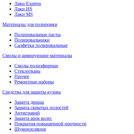
Лаки Express
Лаки HS
Лаки MS
Материалы для полировки
Полировальные пасты
Полировальники
Салфетки полировальные
Смолы и армирующие материалы
Смолы полиэфирные
Стеклоткань
Прочее
Ремонтные наборы
Средства для защиты кузова
Защита днища
Защита скрытых полостей
Антигравий
Защита арок колес
Покрытия повышенной прочности
Шумоизоляция