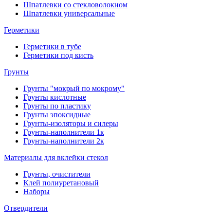
Шпатлевки со стекловолокном
Шпатлевки универсальные
Герметики
Герметики в тубе
Герметики под кисть
Грунты
Грунты "мокрый по мокрому"
Грунты кислотные
Грунты по пластику
Грунты эпоксидные
Грунты-изоляторы и силеры
Грунты-наполнители 1к
Грунты-наполнители 2к
Материалы для вклейки стекол
Грунты, очистители
Клей полиуретановый
Наборы
Отвердители