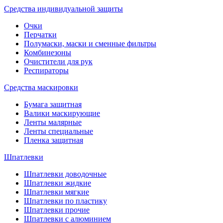
Средства индивидуальной защиты
Очки
Перчатки
Полумаски, маски и сменные фильтры
Комбинезоны
Очистители для рук
Респираторы
Средства маскировки
Бумага защитная
Валики маскирующие
Ленты малярные
Ленты специальные
Пленка защитная
Шпатлевки
Шпатлевки доводочные
Шпатлевки жидкие
Шпатлевки мягкие
Шпатлевки по пластику
Шпатлевки прочие
Шпатлевки с алюминием