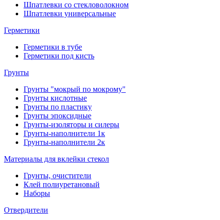
Шпатлевки со стекловолокном
Шпатлевки универсальные
Герметики
Герметики в тубе
Герметики под кисть
Грунты
Грунты "мокрый по мокрому"
Грунты кислотные
Грунты по пластику
Грунты эпоксидные
Грунты-изоляторы и силеры
Грунты-наполнители 1к
Грунты-наполнители 2к
Материалы для вклейки стекол
Грунты, очистители
Клей полиуретановый
Наборы
Отвердители