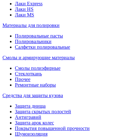
Лаки Express
Лаки HS
Лаки MS
Материалы для полировки
Полировальные пасты
Полировальники
Салфетки полировальные
Смолы и армирующие материалы
Смолы полиэфирные
Стеклоткань
Прочее
Ремонтные наборы
Средства для защиты кузова
Защита днища
Защита скрытых полостей
Антигравий
Защита арок колес
Покрытия повышенной прочности
Шумоизоляция