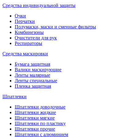
Средства индивидуальной защиты
Очки
Перчатки
Полумаски, маски и сменные фильтры
Комбинезоны
Очистители для рук
Респираторы
Средства маскировки
Бумага защитная
Валики маскирующие
Ленты малярные
Ленты специальные
Пленка защитная
Шпатлевки
Шпатлевки доводочные
Шпатлевки жидкие
Шпатлевки мягкие
Шпатлевки по пластику
Шпатлевки прочие
Шпатлевки с алюминием