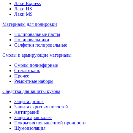
Лаки Express
Лаки HS
Лаки MS
Материалы для полировки
Полировальные пасты
Полировальники
Салфетки полировальные
Смолы и армирующие материалы
Смолы полиэфирные
Стеклоткань
Прочее
Ремонтные наборы
Средства для защиты кузова
Защита днища
Защита скрытых полостей
Антигравий
Защита арок колес
Покрытия повышенной прочности
Шумоизоляция