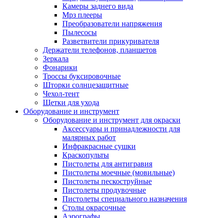
Камеры заднего вида
Мрз плееры
Преобразователи напряжения
Пылесосы
Разветвители прикуривателя
Держатели телефонов, планшетов
Зеркала
Фонарики
Троссы буксировочные
Шторки солнцезащитные
Чехол-тент
Щетки для ухода
Оборудование и инструмент
Оборудование и инструмент для окраски
Аксессуары и принадлежности для
малярных работ
Инфракрасные сушки
Краскопульты
Пистолеты для антигравия
Пистолеты моечные (мовильные)
Пистолеты пескоструйные
Пистолеты продувочные
Пистолеты специального назначения
Столы окрасочные
Аэрографы