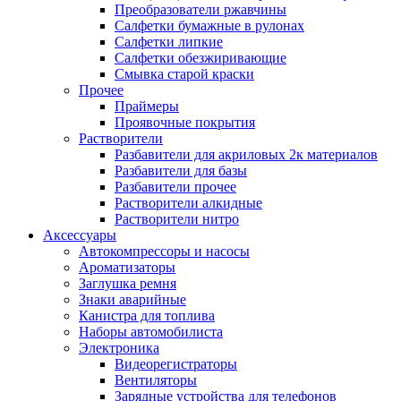
Преобразователи ржавчины
Салфетки бумажные в рулонах
Салфетки липкие
Салфетки обезжиривающие
Смывка старой краски
Прочее
Праймеры
Проявочные покрытия
Растворители
Разбавители для акриловых 2к материалов
Разбавители для базы
Разбавители прочее
Растворители алкидные
Растворители нитро
Аксессуары
Автокомпрессоры и насосы
Ароматизаторы
Заглушка ремня
Знаки аварийные
Канистра для топлива
Наборы автомобилиста
Электроника
Видеорегистраторы
Вентиляторы
Зарядные устройства для телефонов