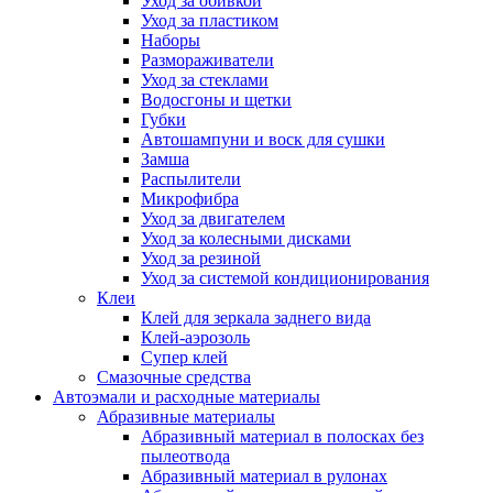
Уход за обивкой
Уход за пластиком
Наборы
Размораживатели
Уход за стеклами
Водосгоны и щетки
Губки
Автошампуни и воск для сушки
Замша
Распылители
Микрофибра
Уход за двигателем
Уход за колесными дисками
Уход за резиной
Уход за системой кондиционирования
Клеи
Клей для зеркала заднего вида
Клей-аэрозоль
Супер клей
Смазочные средства
Автоэмали и расходные материалы
Абразивные материалы
Абразивный материал в полосках без
пылеотвода
Абразивный материал в рулонах