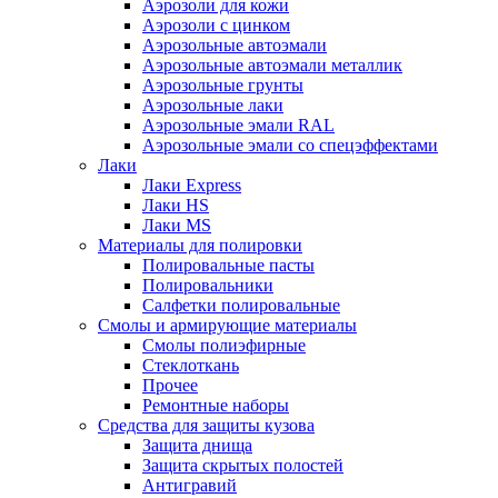
Аэрозоли для кожи
Аэрозоли с цинком
Аэрозольные автоэмали
Аэрозольные автоэмали металлик
Аэрозольные грунты
Аэрозольные лаки
Аэрозольные эмали RAL
Аэрозольные эмали со спецэффектами
Лаки
Лаки Express
Лаки HS
Лаки MS
Материалы для полировки
Полировальные пасты
Полировальники
Салфетки полировальные
Смолы и армирующие материалы
Смолы полиэфирные
Стеклоткань
Прочее
Ремонтные наборы
Средства для защиты кузова
Защита днища
Защита скрытых полостей
Антигравий