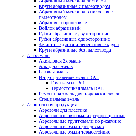
Абразивный материал листовой
Круги абразивные с пылеотводом
Абразивный материал в полосках с
пылеотводом
Абразивы порошковые
Войлок абразивный
Губки абразивные двухсторонние
Губки абразивные односторонние
Зачистные диски и лепестковые круги
Круги абразивные без пылеотвода
Автоэмали
Акриловая 2к эмаль
Алкидная эмаль
Базовая эмаль
Индустриальные эмали RAL
Грунт-эмаль 3в1
Термостойкая эмаль RAL
Ремонтная эмаль для подкраски сколов
Специальная эмаль
Аэрозольная продукция
Аэрозоли для пластика
Аэрозольные автоэмали флуоресцентные
Аэрозольные грунт-эмали по ржавчине
Аэрозольные эмали для дисков
Аэрозольные эмали термостойкие