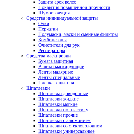
Защита арок колес
Покрытия повышенной прочности
Шумоизоляция
Средства индивидуальной защиты
Очки
Перчатки
Полумаски, маски и сменные фильтры
Комбинезоны
Очистители для рук
Респираторы
Средства маскировки
Бумага защитная
Валики маскирующие
Ленты малярные
Ленты специальные
Пленка защитная
Шпатлевки
Шпатлевки доводочные
Шпатлевки жидкие
Шпатлевки мягкие
Шпатлевки по пластику
Шпатлевки прочие
Шпатлевки с алюминием
Шпатлевки со стекловолокном
Шпатлевки универсальные