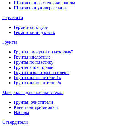
Шпатлевки со стекловолокном
Шпатлевки универсальные
Герметики
Герметики в тубе
Герметики под кисть
Грунты
Грунты "мокрый по мокрому"
Грунты кислотные
Грунты по пластику
Грунты эпоксидные
Грунты-изоляторы и силеры
Грунты-наполнители 1к
Грунты-наполнители 2к
Материалы для вклейки стекол
Грунты, очистители
Клей полиуретановый
Наборы
Отвердители