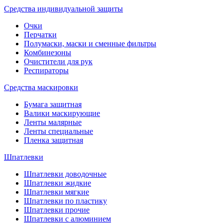
Средства индивидуальной защиты
Очки
Перчатки
Полумаски, маски и сменные фильтры
Комбинезоны
Очистители для рук
Респираторы
Средства маскировки
Бумага защитная
Валики маскирующие
Ленты малярные
Ленты специальные
Пленка защитная
Шпатлевки
Шпатлевки доводочные
Шпатлевки жидкие
Шпатлевки мягкие
Шпатлевки по пластику
Шпатлевки прочие
Шпатлевки с алюминием