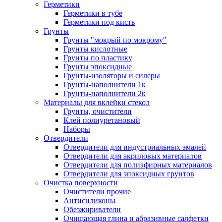
Герметики
Герметики в тубе
Герметики под кисть
Грунты
Грунты "мокрый по мокрому"
Грунты кислотные
Грунты по пластику
Грунты эпоксидные
Грунты-изоляторы и силеры
Грунты-наполнители 1к
Грунты-наполнители 2к
Материалы для вклейки стекол
Грунты, очистители
Клей полиуретановый
Наборы
Отвердители
Отвердители для индустриальных эмалей
Отвердители для акриловых материалов
Отвердители для полиэфирных материалов
Отвердители для эпоксидных грунтов
Очистка поверхности
Очистители прочие
Антисиликоны
Обезжириватели
Очищающая глина и абразивные салфетки