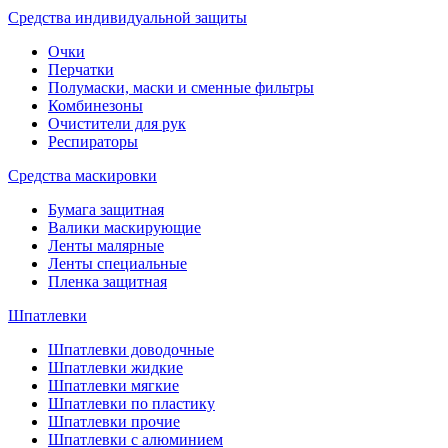
Средства индивидуальной защиты
Очки
Перчатки
Полумаски, маски и сменные фильтры
Комбинезоны
Очистители для рук
Респираторы
Средства маскировки
Бумага защитная
Валики маскирующие
Ленты малярные
Ленты специальные
Пленка защитная
Шпатлевки
Шпатлевки доводочные
Шпатлевки жидкие
Шпатлевки мягкие
Шпатлевки по пластику
Шпатлевки прочие
Шпатлевки с алюминием