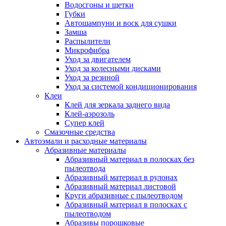
Водосгоны и щетки
Губки
Автошампуни и воск для сушки
Замша
Распылители
Микрофибра
Уход за двигателем
Уход за колесными дисками
Уход за резиной
Уход за системой кондиционирования
Клеи
Клей для зеркала заднего вида
Клей-аэрозоль
Супер клей
Смазочные средства
Автоэмали и расходные материалы
Абразивные материалы
Абразивный материал в полосках без
пылеотвода
Абразивный материал в рулонах
Абразивный материал листовой
Круги абразивные с пылеотводом
Абразивный материал в полосках с
пылеотводом
Абразивы порошковые