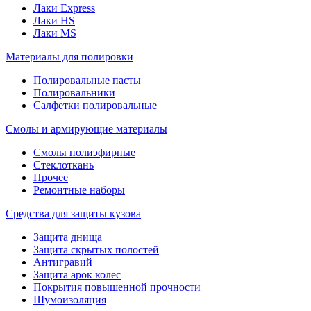
Лаки Express
Лаки HS
Лаки MS
Материалы для полировки
Полировальные пасты
Полировальники
Салфетки полировальные
Смолы и армирующие материалы
Смолы полиэфирные
Стеклоткань
Прочее
Ремонтные наборы
Средства для защиты кузова
Защита днища
Защита скрытых полостей
Антигравий
Защита арок колес
Покрытия повышенной прочности
Шумоизоляция