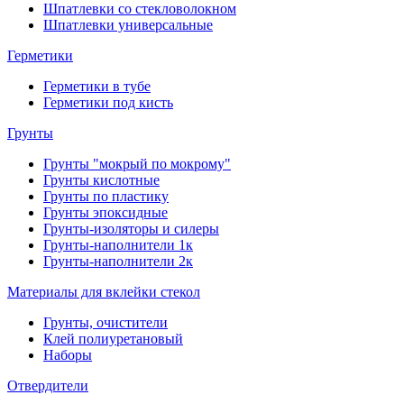
Шпатлевки со стекловолокном
Шпатлевки универсальные
Герметики
Герметики в тубе
Герметики под кисть
Грунты
Грунты "мокрый по мокрому"
Грунты кислотные
Грунты по пластику
Грунты эпоксидные
Грунты-изоляторы и силеры
Грунты-наполнители 1к
Грунты-наполнители 2к
Материалы для вклейки стекол
Грунты, очистители
Клей полиуретановый
Наборы
Отвердители