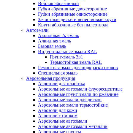
Войлок абразивный
Губки абразивные двухсторонние
Губки абразивные односторонние
Зачистные диски и лепестковые круги
Круги абразивные без пылеотвода
Автоэмали
Акриловая 2к эмаль
Алкидная эмаль
Базовая эмаль
Индустриальные эмали RAL
Грунт-эмаль 3в1
Термостойкая эмаль RAL
Ремонтная эмаль для подкраски сколов
Специальная эмаль
Аэрозольная продукция
Аэрозоли для пластика
Аэрозольные автоэмали флуоресцентные
Аэрозольные грунт-эмали по ржавчине
Аэрозольные эмали для дисков
Аэрозольные эмали термостойкие
Аэрозоли для кожи
Аэрозоли с цинком
Аэрозольные автоэмали
Аэрозольные автоэмали металлик
Аэрозольные грунты